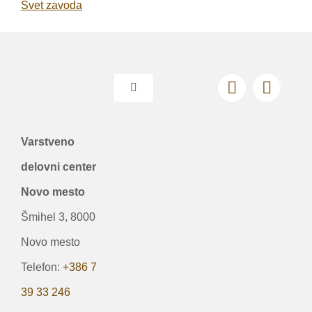
Svet zavoda
Toggle
Navigation
O nas
Varstveno
delovni center
Informacije javnega značaja
Novo mesto
Vizija, poslanstvo in vrednote
Šmihel 3, 8000
Novo mesto
Dogodki
Telefon:
+386 7
39 33 246
Sprejem v VDC