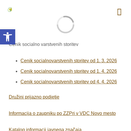
Skoči
Tog
na
Loading...
Nav
vsebino
Open toolbar
Domov
Cenik socialno varstvenih storitev
Novice
Cenik socialnovarstvenih storitev od 1. 3. 2026
Cenik socialnovarstvenih storitev od 1. 4. 2026
O nas
Cenik socialnovarstvenih storitev od 4. 4. 2026
Kontakt
Družini prijazno podjetje
Trgovina
Informacija o zaupniku po ZZPri v VDC Novo mesto
Katalog informacij javnega značaja